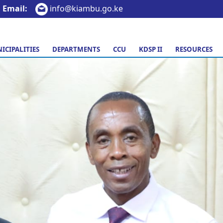
Email:
info@kiambu.go.ke
ICIPALITIES
DEPARTMENTS
CCU
KDSP II
RESOURCES